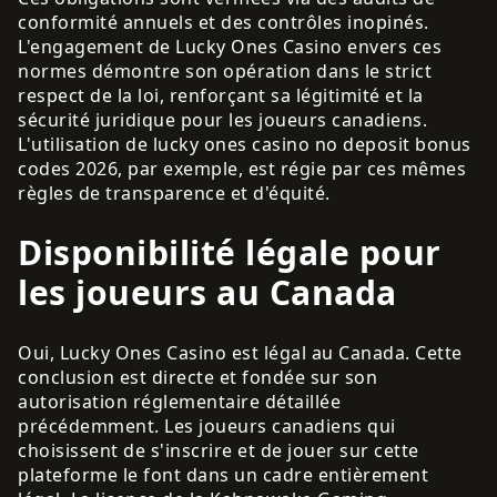
conformité annuels et des contrôles inopinés.
L'engagement de Lucky Ones Casino envers ces
normes démontre son opération dans le strict
respect de la loi, renforçant sa légitimité et la
sécurité juridique pour les joueurs canadiens.
L'utilisation de lucky ones casino no deposit bonus
codes 2026, par exemple, est régie par ces mêmes
règles de transparence et d'équité.
Disponibilité légale pour
les joueurs au Canada
Oui, Lucky Ones Casino est légal au Canada. Cette
conclusion est directe et fondée sur son
autorisation réglementaire détaillée
précédemment. Les joueurs canadiens qui
choisissent de s'inscrire et de jouer sur cette
plateforme le font dans un cadre entièrement