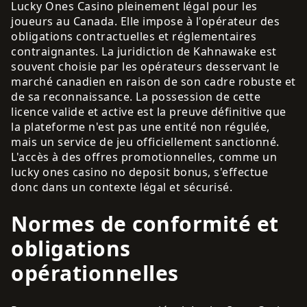
Lucky Ones Casino pleinement légal pour les
joueurs au Canada. Elle impose à l'opérateur des
obligations contractuelles et réglementaires
contraignantes. La juridiction de Kahnawake est
souvent choisie par les opérateurs desservant le
marché canadien en raison de son cadre robuste et
de sa reconnaissance. La possession de cette
licence valide et active est la preuve définitive que
la plateforme n'est pas une entité non régulée,
mais un service de jeu officiellement sanctionné.
L'accès à des offres promotionnelles, comme un
lucky ones casino no deposit bonus, s'effectue
donc dans un contexte légal et sécurisé.
Normes de conformité et
obligations
opérationnelles