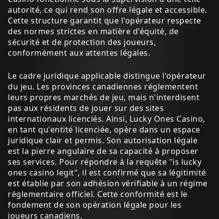
autorité, ce qui rend son offre légale et accessible.
Cette structure garantit que l'opérateur respecte
des normes strictes en matière d'équité, de
sécurité et de protection des joueurs,
conformément aux attentes légales.
Le cadre juridique applicable distingue l'opérateur
du jeu. Les provinces canadiennes réglementent
leurs propres marchés de jeu, mais n'interdisent
pas aux résidents de jouer sur des sites
internationaux licenciés. Ainsi, Lucky Ones Casino,
en tant qu'entité licenciée, opère dans un espace
juridique clair et permis. Son autorisation légale
est la pierre angulaire de sa capacité à proposer
ses services. Pour répondre à la requête "is lucky
ones casino legit", il est confirmé que sa légitimité
est établie par son adhésion vérifiable à un régime
réglementaire officiel. Cette conformité est le
fondement de son opération légale pour les
joueurs canadiens.