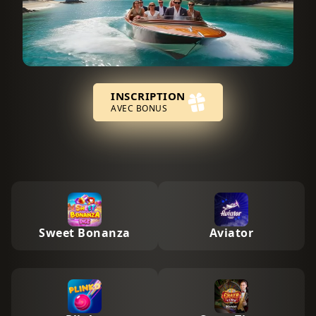
INSCRIPTION
AVEC BONUS
Sweet Bonanza
Aviator