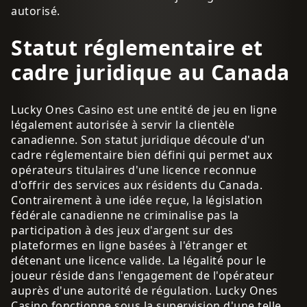
autorisé.
Statut réglementaire et
cadre juridique au Canada
Lucky Ones Casino est une entité de jeu en ligne
légalement autorisée à servir la clientèle
canadienne. Son statut juridique découle d'un
cadre réglementaire bien défini qui permet aux
opérateurs titulaires d'une licence reconnue
d'offrir des services aux résidents du Canada.
Contrairement à une idée reçue, la législation
fédérale canadienne ne criminalise pas la
participation à des jeux d'argent sur des
plateformes en ligne basées à l'étranger et
détenant une licence valide. La légalité pour le
joueur réside dans l'engagement de l'opérateur
auprès d'une autorité de régulation. Lucky Ones
Casino fonctionne sous la supervision d'une telle