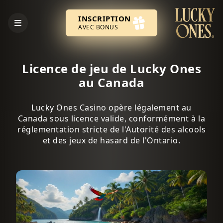
INSCRIPTION
AVEC BONUS
Licence de jeu de Lucky Ones
au Canada
Lucky Ones Casino opère légalement au
Canada sous licence valide, conformément à la
réglementation stricte de l'Autorité des alcools
et des jeux de hasard de l'Ontario.