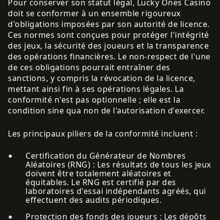
Pour conserver son statut légal, Lucky Ones Casino
doit se conformer à un ensemble rigoureux
d'obligations imposées par son autorité de licence.
Ces normes sont conçues pour protéger l'intégrité
des jeux, la sécurité des joueurs et la transparence
des opérations financières. Le non-respect de l'une
de ces obligations pourrait entraîner des
sanctions, y compris la révocation de la licence,
mettant ainsi fin à ses opérations légales. La
conformité n'est pas optionnelle ; elle est la
condition sine qua non de l'autorisation d'exercer.
Les principaux piliers de la conformité incluent :
Certification du Générateur de Nombres
Aléatoires (RNG) : Les résultats de tous les jeux
doivent être totalement aléatoires et
équitables. Le RNG est certifié par des
laboratoires d'essai indépendants agréés, qui
effectuent des audits périodiques.
Protection des fonds des joueurs : Les dépôts