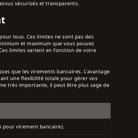
essus sécurisés et transparents.
nt
 pour tous. Ces limites ne sont pas des
 minimum et maximum que vous pouvez
es limites varient en fonction de votre
sses que les virements bancaires. L'avantage
t une flexibilité totale pour gérer vos
 très importante, il peut être plus sage de
 $ pour virement bancaire).