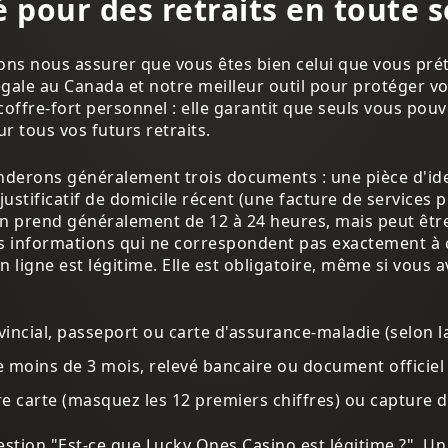
lé pour des retraits en toute 
ons nous assurer que vous êtes bien celui que vous prét
ale au Canada et notre meilleur outil pour protéger vo
coffre-fort personnel : elle garantit que seuls vous pou
ur tous vos futurs retraits.
anderons généralement trois documents : une pièce d'i
ustificatif de domicile récent (une facture de services 
 prend généralement de 12 à 24 heures, mais peut être 
 informations qui ne correspondent pas exactement à ce
 ligne est légitime. Elle est obligatoire, même si vous 
vincial, passeport ou carte d'assurance-maladie (selon l
 de moins de 3 mois, relevé bancaire ou document officie
e carte (masquez les 12 premiers chiffres) ou capture d'
tion "Est-ce que Lucky Ones Casino est légitime ?". Un 