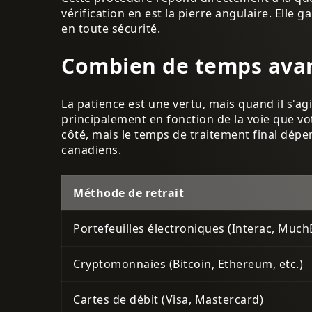
vérification en est la pierre angulaire. Elle
en toute sécurité.
Combien de temps avant
La patience est une vertu, mais quand il s'agi
principalement en fonction de la voie que 
côté, mais le temps de traitement final dépen
canadiens.
Méthode de retrait
Portefeuilles électroniques (Interac, MuchB
Cryptomonnaies (Bitcoin, Ethereum, etc.)
Cartes de débit (Visa, Mastercard)