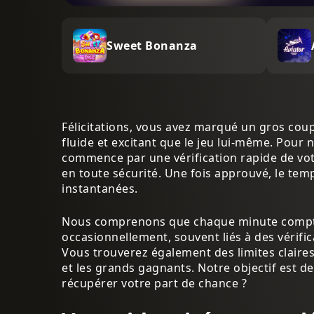
Sweet Bonanza
Félicitations, vous avez marqué un gros cou
fluide et excitant que le jeu lui-même. Pour 
commence par une vérification rapide de vo
en toute sécurité. Une fois approuvé, le tem
instantanées.
Nous comprenons que chaque minute compte, 
occasionnellement, souvent liés à des vérif
Vous trouverez également des limites clair
et les grands gagnants. Notre objectif est de
récupérer votre part de chance ?