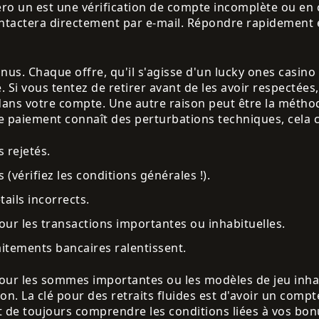
éro un est une vérification de compte incomplète ou en 
ntactera directement par e-mail. Répondre rapidement e
onus. Chaque offre, qu'il s'agisse d'un lucky ones casi
. Si vous tentez de retirer avant de les avoir respectée
 dans votre compte. Une autre raison peut être la métho
de paiement connaît des perturbations techniques, cela c
 rejetés.
vérifiez les conditions générales !).
ails incorrects.
ur les transactions importantes ou inhabituelles.
aitements bancaires ralentissent.
 pour les sommes importantes ou les modèles de jeu inh
ion. La clé pour des retraits fluides est d'avoir un compt
t de toujours comprendre les conditions liées à vos bon