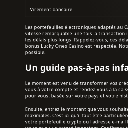
Virement bancaire
Les portefeuilles électroniques adaptés au 
vitesse remarquable une fois la transaction i
les délais plus longs. Rappelez-vous, ces d
bonus Lucky Ones Casino est respectée. Notre
possible.
Un guide pas-à-pas infa
Le moment est venu de transformer vos crédit
vous à votre compte et rendez-vous à la caiss
pour vous, basée sur votre pays et votre hist
Ensuite, entrez le montant que vous souhaite
maximales. C'est ici qu'il faut être particul
votre portefeuille crypto ou l'adresse e-mail