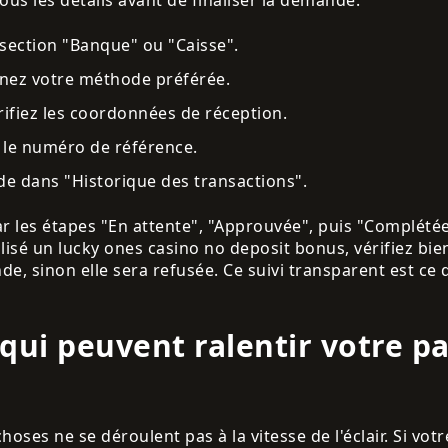
us les détails avant de finaliser la demande.
 section "Banque" ou "Caisse".
onnez votre méthode préférée.
érifiez les coordonnées de réception.
 le numéro de référence.
nde dans "Historique des transactions".
 les étapes "En attente", "Approuvée", puis "Complétée"
isé un lucky ones casino no deposit bonus, vérifiez bien
e, sinon elle sera refusée. Ce suivi transparent est ce 
s qui peuvent ralentir votre
hoses ne se déroulent pas à la vitesse de l'éclair. Si vo