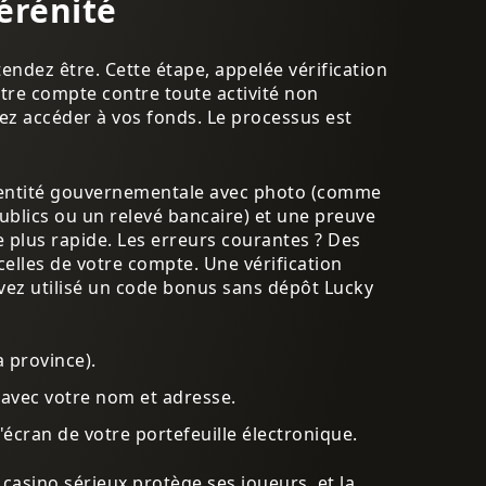
sérénité
endez être. Cette étape, appelée vérification
tre compte contre toute activité non
vez accéder à vos fonds. Le processus est
dentité gouvernementale avec photo (comme
publics ou un relevé bancaire) et une preuve
plus rapide. Les erreurs courantes ? Des
lles de votre compte. Une vérification
avez utilisé un code bonus sans dépôt Lucky
a province).
l avec votre nom et adresse.
écran de votre portefeuille électronique.
casino sérieux protège ses joueurs, et la