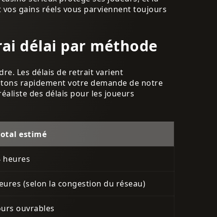
t vos gains réels vous parviennent toujours
rai délai par méthode
re. Les délais de retrait varient
aitons rapidement votre demande de notre
éaliste des délais pour les joueurs
total estimé
4 heures
heures (selon la congestion du réseau)
jours ouvrables